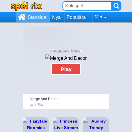
Mer
Startsida
Nya
Populära
Merge And Decor
Play
Merge And Decor
av 2Play