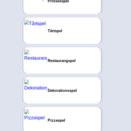
Prinsesspel
Tårtspel
Restaurangspel
Dekorationsspel
Pizzaspel