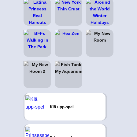
Klä upp-spel