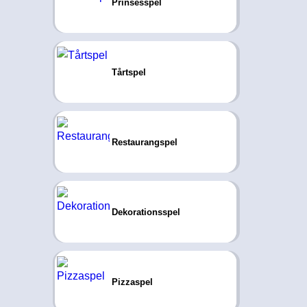
Prinsesspel
Tårtspel
Restaurangspel
Dekorationsspel
Pizzaspel