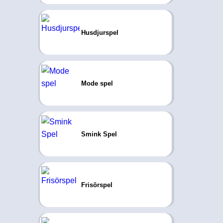
Husdjurspel
Mode spel
Smink Spel
Frisörspel