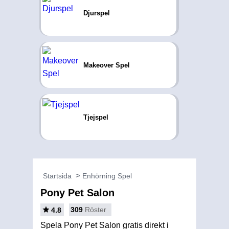
Djurspel
Makeover Spel
Tjejspel
Startsida
Enhörning Spel
Pony Pet Salon
309
Röster
4.8
Spela Pony Pet Salon gratis direkt i