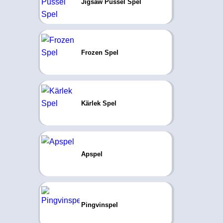
Jigsaw Pussel Spel
Frozen Spel
Kärlek Spel
Apspel
Pingvinspel