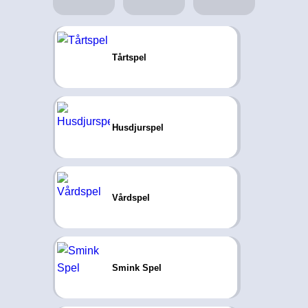
Tårtspel
Husdjurspel
Vårdspel
Smink Spel