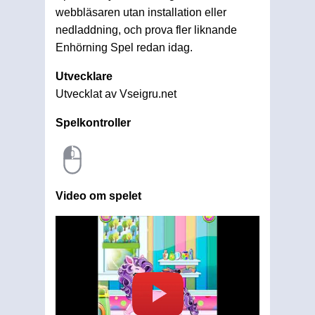
webbläsaren utan installation eller
nedladdning, och prova fler liknande
Enhörning Spel redan idag.
Utvecklare
Utvecklat av Vseigru.net
Spelkontroller
Video om spelet