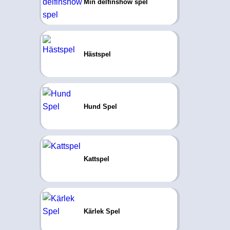
Min delfinshow spel
Hästspel
Hund Spel
Kattspel
Kärlek Spel