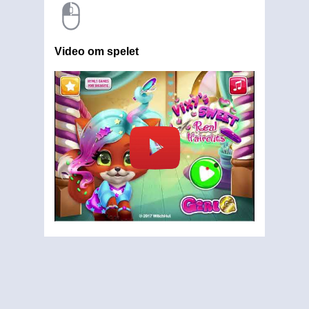
Video om spelet