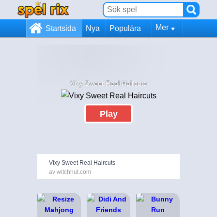
Mer
Startsida
Nya
Populära
Vixy Sweet Real Haircuts
Play
Vixy Sweet Real Haircuts
av witchhut.com