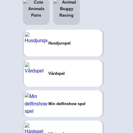
Husdjurspel
Vårdspel
Min delfinshow spel