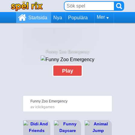
Mer
Startsida
Nya
Populära
Funny Zoo Emergency
Play
Funny Zoo Emergency
av iclickgames