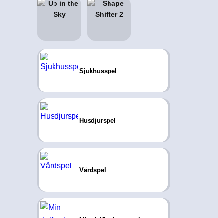
Sjukhusspel
Husdjurspel
Vårdspel