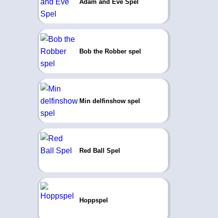
Adam and Eve Spel
Bob the Robber spel
Min delfinshow spel
Red Ball Spel
Hoppspel