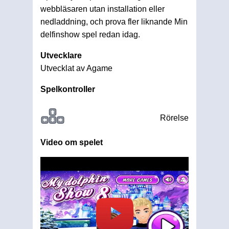
webbläsaren utan installation eller
nedladdning, och prova fler liknande Min
delfinshow spel redan idag.
Utvecklare
Utvecklat av Agame
Spelkontroller
Rörelse
Video om spelet