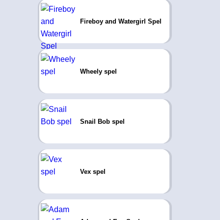
Fireboy and Watergirl Spel
Wheely spel
Snail Bob spel
Vex spel