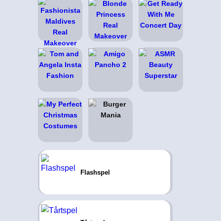
Flashspel