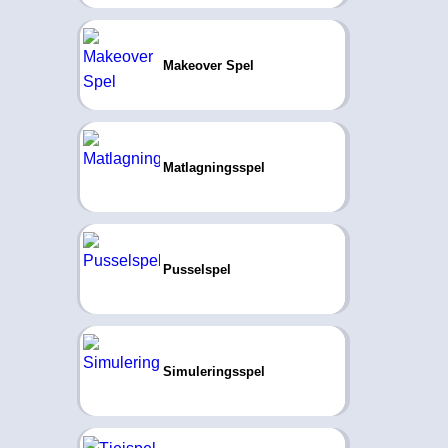
Makeover Spel
Matlagningsspel
Pusselspel
Simuleringsspel