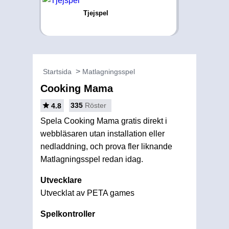
Tjejspel
Startsida
Matlagningsspel
Cooking Mama
335
Röster
4.8
Spela Cooking Mama gratis direkt i
webbläsaren utan installation eller
nedladdning, och prova fler liknande
Matlagningsspel redan idag.
Utvecklare
Utvecklat av PETA games
Spelkontroller