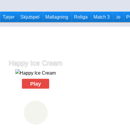
Tjejer
Skjutspel
Matlagning
Roliga
Match 3
.io
P
Happy Ice Cream
Play