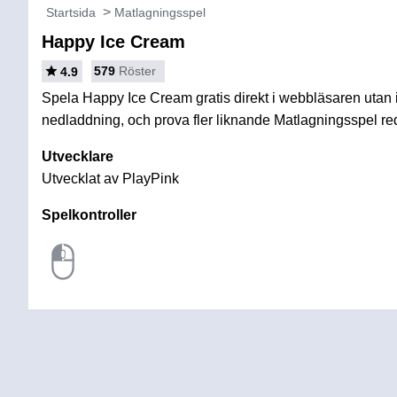
Startsida
Matlagningsspel
Happy Ice Cream
579
Röster
4.9
Spela Happy Ice Cream gratis direkt i webbläsaren utan in
nedladdning, och prova fler liknande Matlagningsspel re
Utvecklare
Utvecklat av PlayPink
Spelkontroller