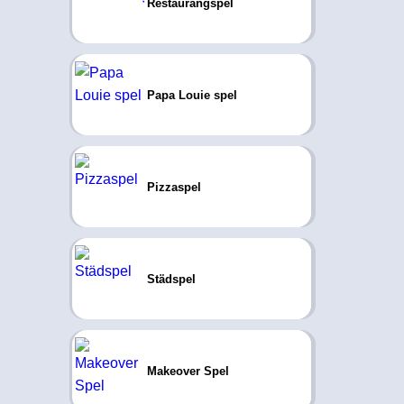
Restaurangspel
Papa Louie spel
Pizzaspel
Städspel
Makeover Spel