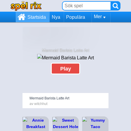
Mer
Startsida
Nya
Populära
Mermaid Barista Latte Art
Play
Mermaid Barista Latte Art
av witchhut