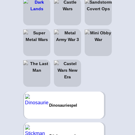
Dinosauriespel