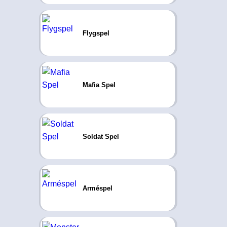
Flygspel
Mafia Spel
Soldat Spel
Arméspel