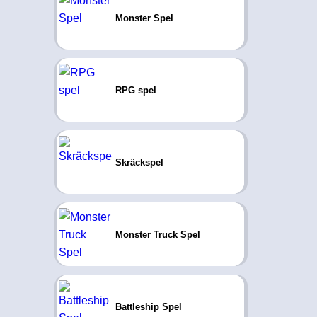
Monster Spel
RPG spel
Skräckspel
Monster Truck Spel
Battleship Spel