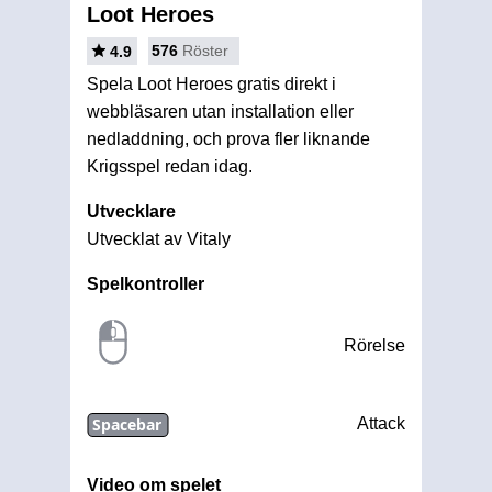
Loot Heroes
576
Röster
4.9
Spela Loot Heroes gratis direkt i
webbläsaren utan installation eller
nedladdning, och prova fler liknande
Krigsspel redan idag.
Utvecklare
Utvecklat av Vitaly
Spelkontroller
Rörelse
Spacebar
Attack
Video om spelet