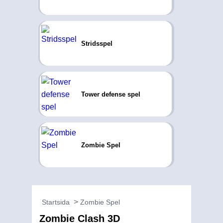
Stridsspel
Tower defense spel
Zombie Spel
Startsida
Zombie Spel
Zombie Clash 3D