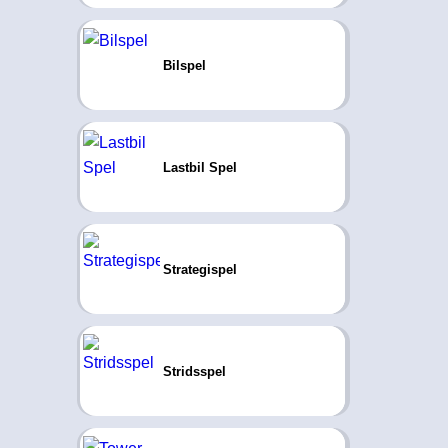
Bilspel
Lastbil Spel
Strategispel
Stridsspel