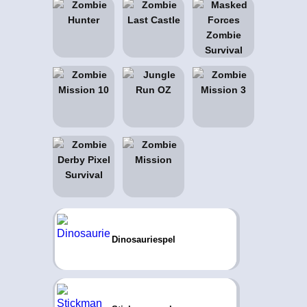
Dinosauriespel