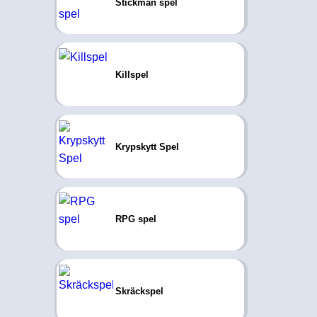
Stickman spel
Killspel
Krypskytt Spel
RPG spel
Skräckspel