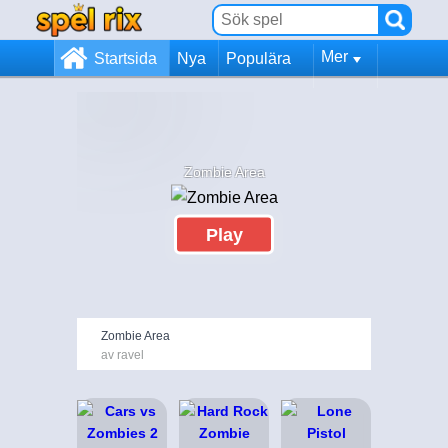
Mer
Startsida
Nya
Populära
Zombie Area
Play
Zombie Area
av ravel