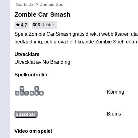
Startsida
Zombie Spel
Zombie Car Smash
303
Röster
4.7
Spela Zombie Car Smash gratis direkt i webbläsaren utan 
nedladdning, och prova fler liknande Zombie Spel redan 
Utvecklare
Utvecklat av No Branding
Spelkontroller
W
Körning
A
S
D
Spacebar
Broms
Video om spelet