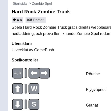
Startsida
Zombie Spel
Hard Rock Zombie Truck
165
Röster
4.6
Spela Hard Rock Zombie Truck gratis direkt i webbläsaren
nedladdning, och prova fler liknande Zombie Spel redan 
Utvecklare
Utvecklat av GamePush
Spelkontroller
|
A,D
Rörelse
|
W
Flygvapnet
|
S
Granat