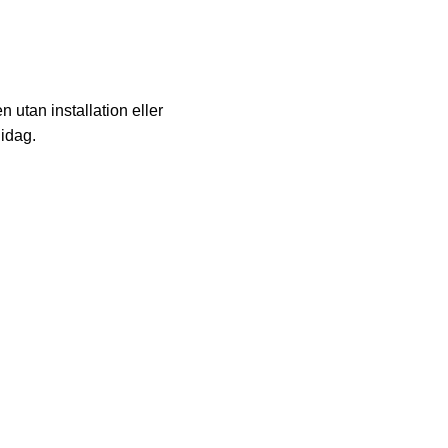
 utan installation eller
idag.