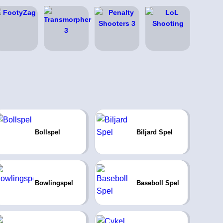
Bollspel
Biljard Spel
Bowlingspel
Baseboll Spel