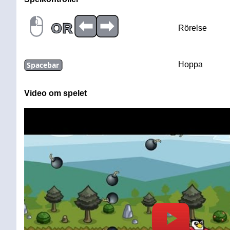
OR
Rörelse
Spacebar
Hoppa
Video om spelet