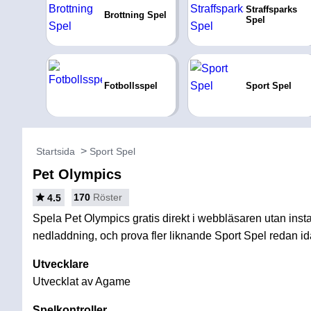
Straffsparks
Brottning Spel
Spel
Fotbollsspel
Sport Spel
Startsida
Sport Spel
Pet Olympics
170
Röster
4.5
Spela Pet Olympics gratis direkt i webbläsaren utan instal
nedladdning, och prova fler liknande Sport Spel redan id
Utvecklare
Utvecklat av Agame
Spelkontroller