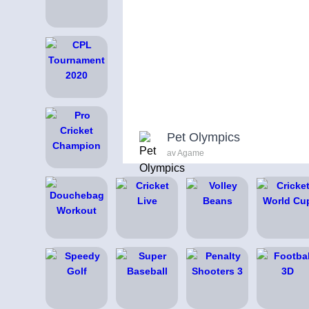
Pet Olympics
av Agame