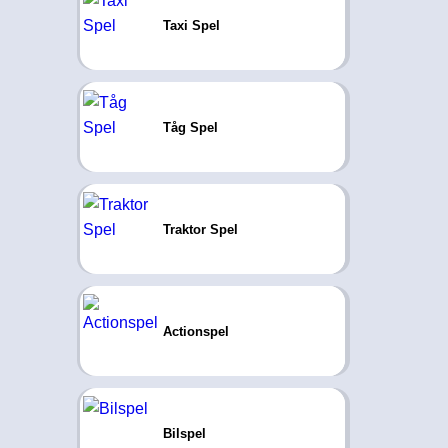
Taxi Spel
Tåg Spel
Traktor Spel
Actionspel
Bilspel