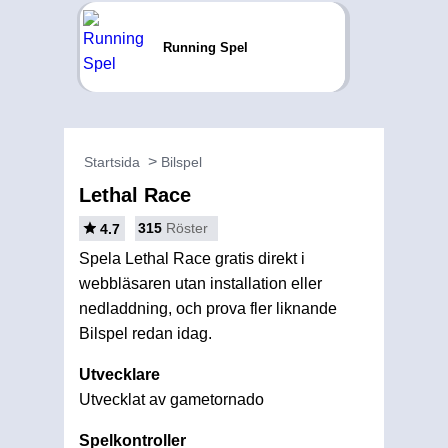
Running Spel
Startsida
Bilspel
Lethal Race
315
Röster
4.7
Spela Lethal Race gratis direkt i
webbläsaren utan installation eller
nedladdning, och prova fler liknande
Bilspel redan idag.
Utvecklare
Utvecklat av gametornado
Spelkontroller