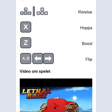
|
W
Rörelse
A
S
D
X
Hoppa
Z
Boost
A,D
Flip
Video om spelet