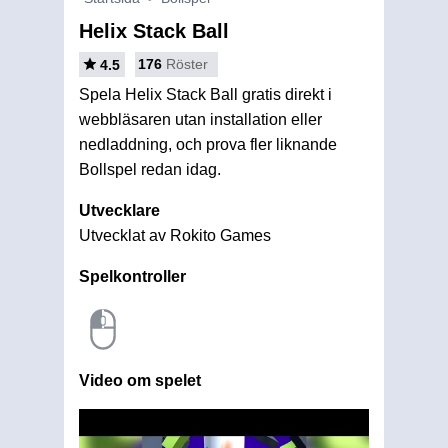
Helix Stack Ball
176
Röster
4.5
Spela Helix Stack Ball gratis direkt i
webbläsaren utan installation eller
nedladdning, och prova fler liknande
Bollspel redan idag.
Utvecklare
Utvecklat av Rokito Games
Spelkontroller
Video om spelet