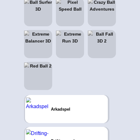
Arkadspel