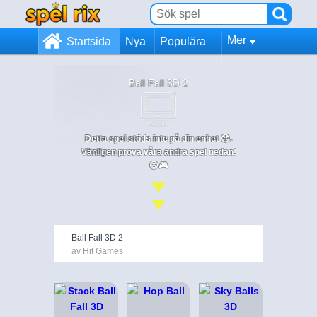
Mer
Startsida
Nya
Populära
Ball Fall 3D 2
Detta spel stöds inte på din enhet 😞.
Vänligen prova våra andra spel nedan!
😄🎮
Ball Fall 3D 2
av Hit Games