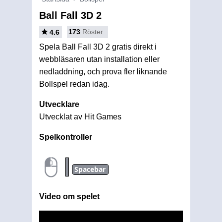
Ball Fall 3D 2
173
Röster
4.6
Spela Ball Fall 3D 2 gratis direkt i
webbläsaren utan installation eller
nedladdning, och prova fler liknande
Bollspel redan idag.
Utvecklare
Utvecklat av Hit Games
Spelkontroller
|
Spacebar
Video om spelet