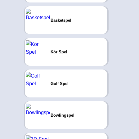
Basketspel
Kör Spel
Golf Spel
Bowlingspel