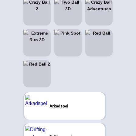
Arkadspel