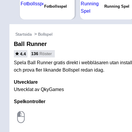
Fotbollsspel
Running Spel
Startsida
Bollspel
Ball Runner
136
Röster
4.4
Spela Ball Runner gratis direkt i webbläsaren utan instal
och prova fler liknande Bollspel redan idag.
Utvecklare
Utvecklat av QkyGames
Spelkontroller