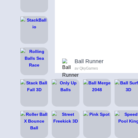
Ball Runner
av QkyGames