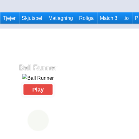
Tjejer
Skjutspel
Matlagning
Roliga
Match 3
.io
P
Ball Runner
Play