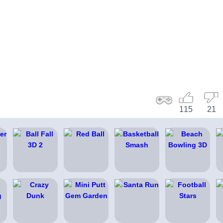
115
21