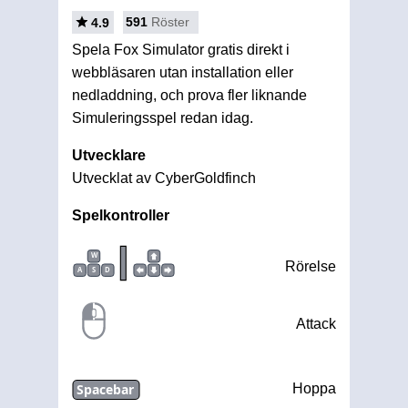
591
Röster
4.9
Spela Fox Simulator gratis direkt i
webbläsaren utan installation eller
nedladdning, och prova fler liknande
Simuleringsspel redan idag.
Utvecklare
Utvecklat av CyberGoldfinch
Spelkontroller
|
W
Rörelse
A
S
D
Attack
Spacebar
Hoppa