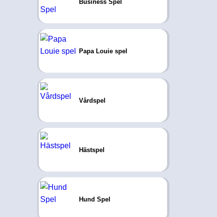
Business Spel
Papa Louie spel
Vårdspel
Hästspel
Hund Spel