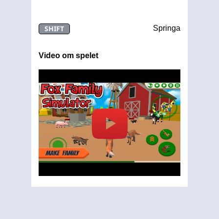
SHIFT
Springa
Video om spelet