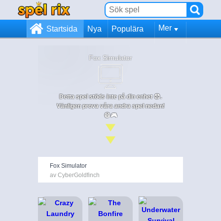
Mer
Startsida
Nya
Populära
Fox Simulator
Detta spel stöds inte på din enhet 😞.
Vänligen prova våra andra spel nedan!
😄🎮
Fox Simulator
av CyberGoldfinch