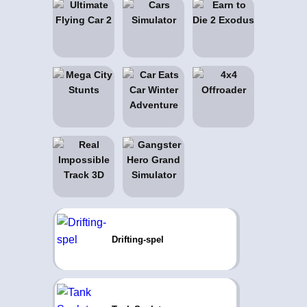
Drifting-spel