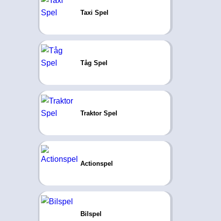
Taxi Spel
Tåg Spel
Traktor Spel
Actionspel
Bilspel