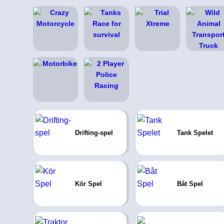
Drifting-spel
Tank Spelet
Kör Spel
Båt Spel