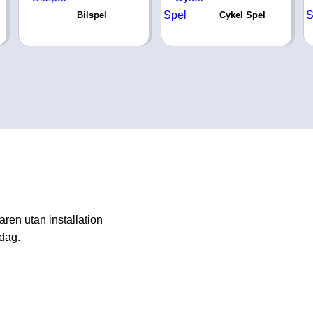
Bilspel
Cykel Spel
aren utan installation
idag.