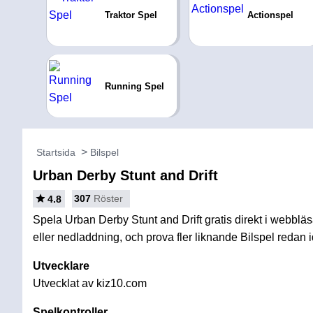
Traktor Spel
Actionspel
Running Spel
Startsida
Bilspel
Urban Derby Stunt and Drift
307
Röster
4.8
Spela Urban Derby Stunt and Drift gratis direkt i webbläs
eller nedladdning, och prova fler liknande Bilspel redan 
Utvecklare
Utvecklat av kiz10.com
Spelkontroller