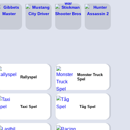
Monster Truck
Rallyspel
Spel
Taxi Spel
Tåg Spel