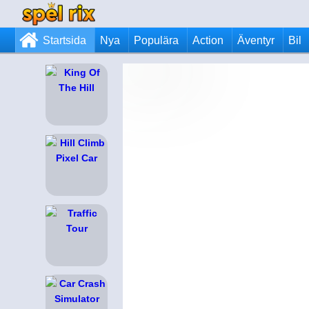
Startsida
Nya
Populära
Action
Äventyr
Bil