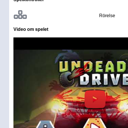
Rörelse
Video om spelet