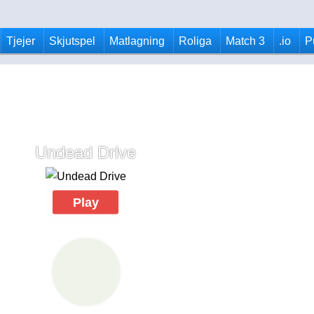
Tjejer
Skjutspel
Matlagning
Roliga
Match 3
.io
P
Undead Drive
Play