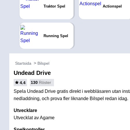
Traktor Spel
Actionspel
Running Spel
Startsida
Bilspel
Undead Drive
130
Röster
4.4
Spela Undead Drive gratis direkt i webbläsaren utan insta
nedladdning, och prova fler liknande Bilspel redan idag.
Utvecklare
Utvecklat av Agame
Spelkontroller