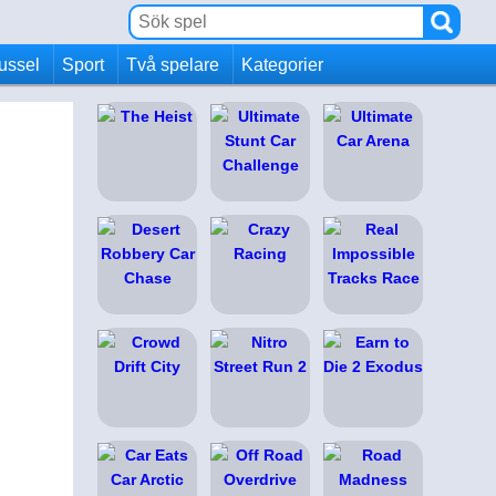
ussel
Sport
Två spelare
Kategorier