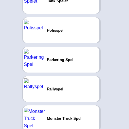
Tank Spelet
Polisspel
Parkering Spel
Rallyspel
Monster Truck Spel