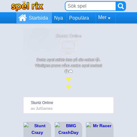
Mer
Startsida
Nya
Populära
Stuntz Online
Detta spel stöds inte på din enhet 😞.
Vänligen prova våra andra spel nedan!
😄🎮
Stuntz Online
av JulGames