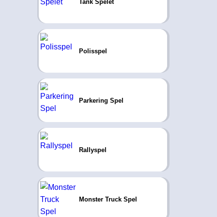
Tank Spelet
Polisspel
Parkering Spel
Rallyspel
Monster Truck Spel