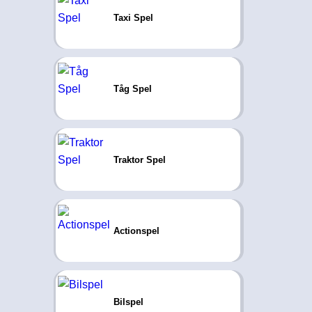
Taxi Spel
Tåg Spel
Traktor Spel
Actionspel
Bilspel