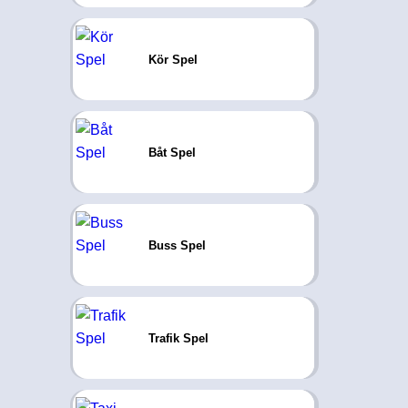
Kör Spel
Båt Spel
Buss Spel
Trafik Spel