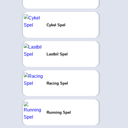
Cykel Spel
Lastbil Spel
Racing Spel
Running Spel