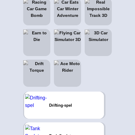
Drifting-spel