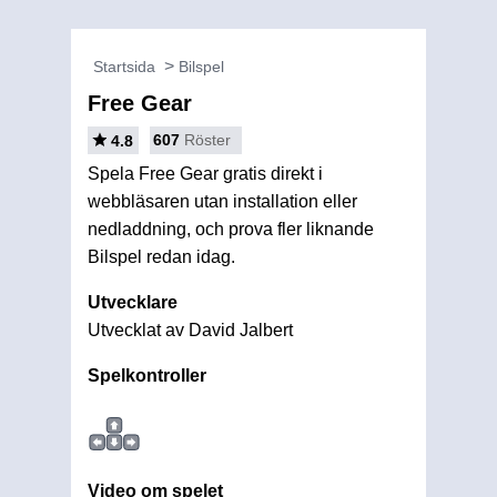
Startsida
Bilspel
Free Gear
607
Röster
4.8
Spela Free Gear gratis direkt i
webbläsaren utan installation eller
nedladdning, och prova fler liknande
Bilspel redan idag.
Utvecklare
Utvecklat av David Jalbert
Spelkontroller
Video om spelet