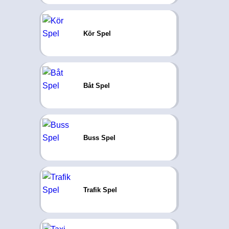
Kör Spel
Båt Spel
Buss Spel
Trafik Spel