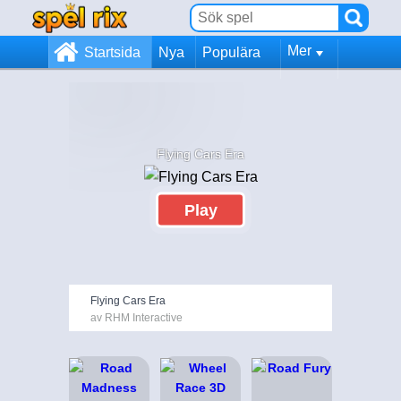
Mer
Startsida
Nya
Populära
Flying Cars Era
Play
Flying Cars Era
av RHM Interactive