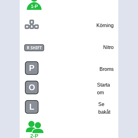
1-P
Körning
Nitro
R SHIFT
P
Broms
Starta
O
om
Se
L
bakåt
2-P