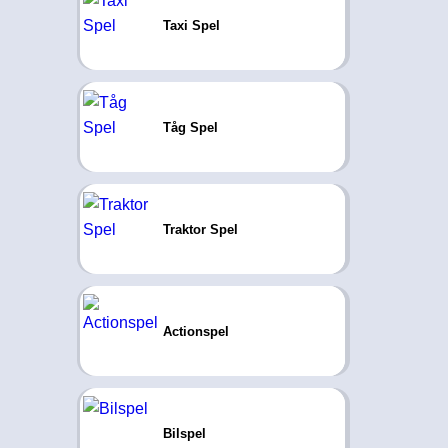
Taxi Spel
Tåg Spel
Traktor Spel
Actionspel
Bilspel