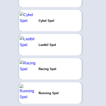
Cykel Spel
Lastbil Spel
Racing Spel
Running Spel