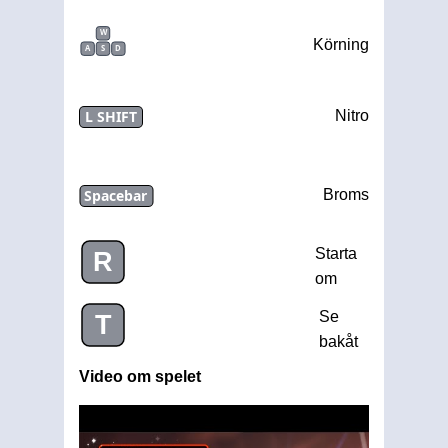
W
Körning
A
S
D
L SHIFT
Nitro
Spacebar
Broms
Starta
R
om
Se
T
bakåt
Video om spelet