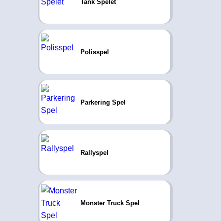
Tank Spelet
Polisspel
Parkering Spel
Rallyspel
Monster Truck Spel