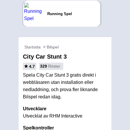
Running Spel
Startsida
Bilspel
City Car Stunt 3
329
Röster
4.7
Spela City Car Stunt 3 gratis direkt i
webbläsaren utan installation eller
nedladdning, och prova fler liknande
Bilspel redan idag.
Utvecklare
Utvecklat av RHM Interactive
Spelkontroller