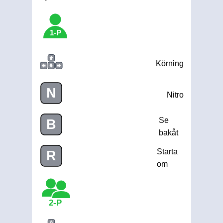
1-P
Körning
N
Nitro
Se
B
bakåt
Starta
R
om
2-P
W