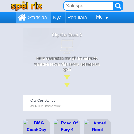
Mer
Startsida
Nya
Populära
City Car Stunt 3
Detta spel stöds inte på din enhet 😞.
Vänligen prova våra andra spel nedan!
😄🎮
City Car Stunt 3
av RHM Interactive