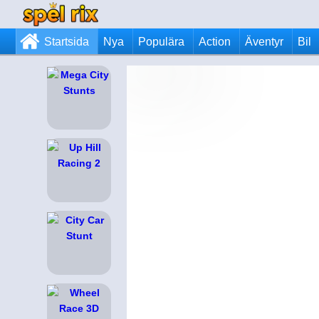
Startsida
Nya
Populära
Action
Äventyr
Bil