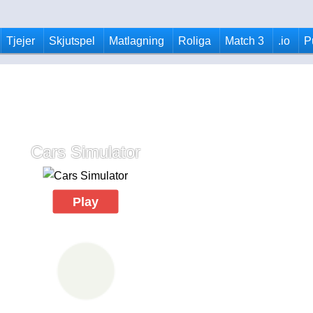
Tjejer
Skjutspel
Matlagning
Roliga
Match 3
.io
P
Cars Simulator
Play