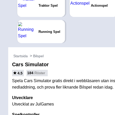
Traktor Spel
Actionspel
Running Spel
Startsida
Bilspel
Cars Simulator
184
Röster
4.5
Spela Cars Simulator gratis direkt i webbläsaren utan inst
nedladdning, och prova fler liknande Bilspel redan idag.
Utvecklare
Utvecklat av JulGames
Spelkontroller