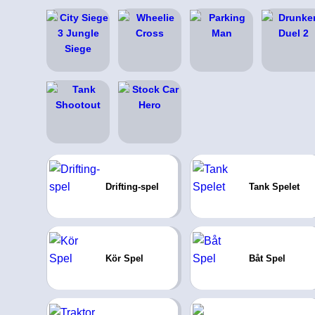
Drifting-spel
Tank Spelet
Kör Spel
Båt Spel