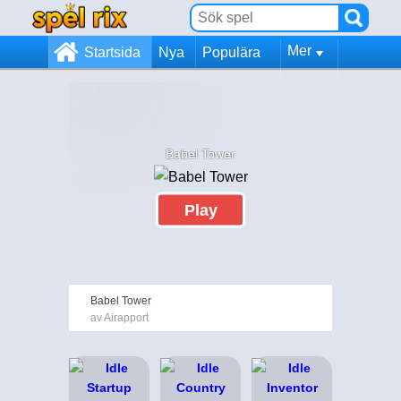
Mer
Startsida
Nya
Populära
Babel Tower
Play
Babel Tower
av Airapport