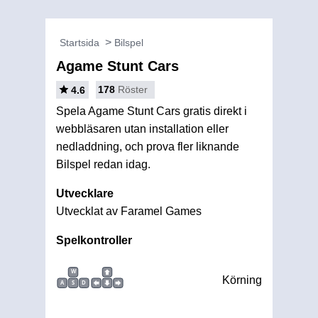
Startsida
Bilspel
Agame Stunt Cars
178
Röster
4.6
Spela Agame Stunt Cars gratis direkt i
webbläsaren utan installation eller
nedladdning, och prova fler liknande
Bilspel redan idag.
Utvecklare
Utvecklat av Faramel Games
Spelkontroller
W
Körning
A
S
D