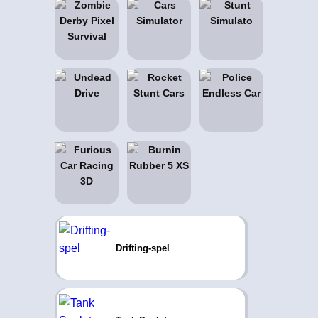
Drifting-spel