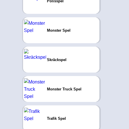
Polisspel
Monster Spel
Skräckspel
Monster Truck Spel
Trafik Spel