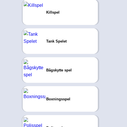
Killspel
Tank Spelet
Bågskytte spel
Boxningsspel