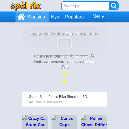
Mer
Startsida
Nya
Populära
Super Stunt Police Bike Simulator 3D
Detta spel stöds inte på din enhet 😞.
Vänligen prova våra andra spel nedan!
😄🎮
Super Stunt Police Bike Simulator 3D
av FreeOnlineGames