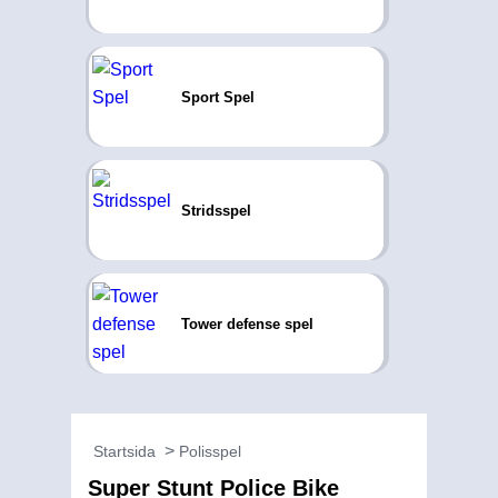
Sport Spel
Stridsspel
Tower defense spel
Startsida
Polisspel
Super Stunt Police Bike