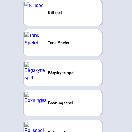
Killspel
Tank Spelet
Bågskytte spel
Boxningsspel