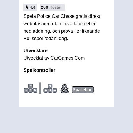
200
Röster
4.6
Spela Police Car Chase gratis direkt i
webbläsaren utan installation eller
nedladdning, och prova fler liknande
Polisspel redan idag.
Utvecklare
Utvecklat av CarGames.Com
Spelkontroller
|
&
W
Spacebar
A
S
D