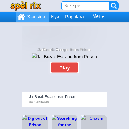
Mer
Startsida
Nya
Populära
JailBreak Escape from Prison
Play
JailBreak Escape from Prison
av Geniteam