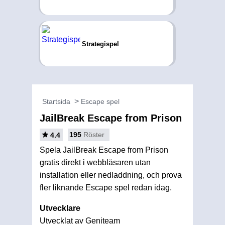
Strategispel
Startsida
Escape spel
JailBreak Escape from Prison
195
Röster
4.4
Spela JailBreak Escape from Prison
gratis direkt i webbläsaren utan
installation eller nedladdning, och prova
fler liknande Escape spel redan idag.
Utvecklare
Utvecklat av Geniteam