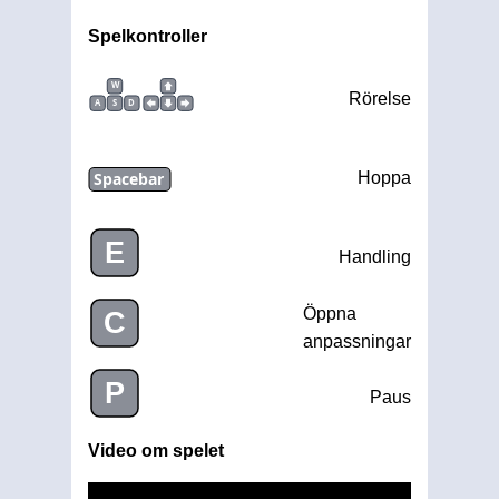
Spelkontroller
W
Rörelse
A
S
D
Spacebar
Hoppa
E
Handling
Öppna
C
anpassningar
P
Paus
Video om spelet