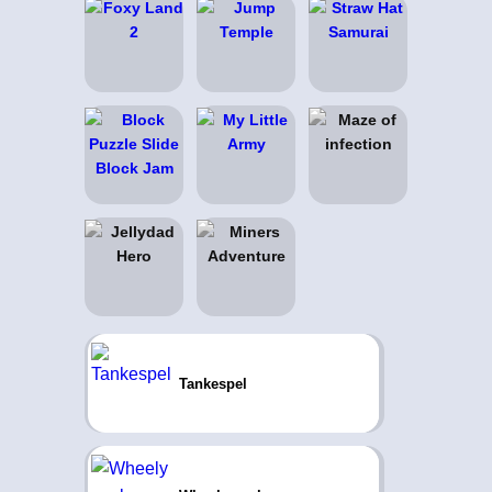
Tankespel