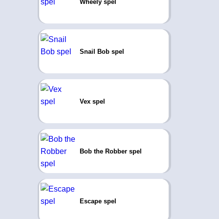
Wheely spel
Snail Bob spel
Vex spel
Bob the Robber spel
Escape spel