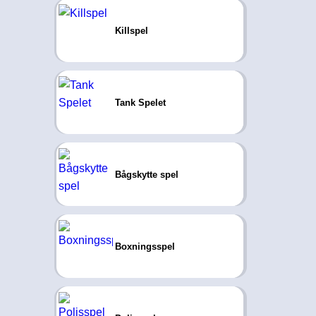
Killspel
Tank Spelet
Bågskytte spel
Boxningsspel