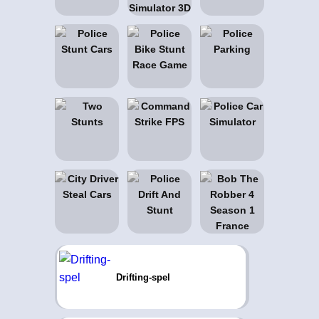
Drifting-spel