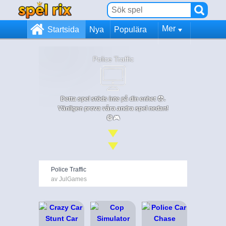
Mer
Startsida
Nya
Populära
Police Traffic
Detta spel stöds inte på din enhet 😞.
Vänligen prova våra andra spel nedan!
😄🎮
Police Traffic
av JulGames