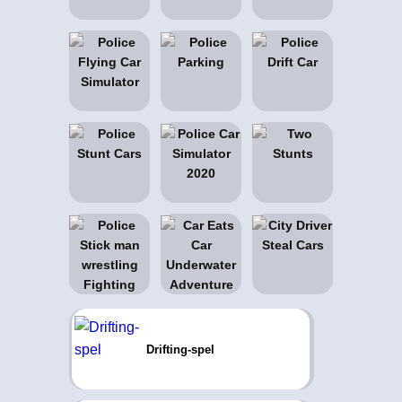
Drifting-spel