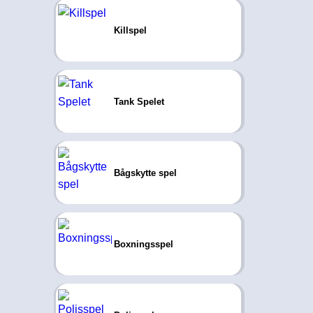
Killspel
Tank Spelet
Bågskytte spel
Boxningsspel