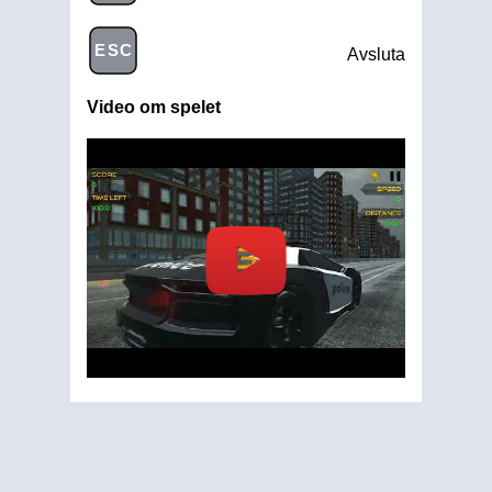
ESC
Avsluta
Video om spelet