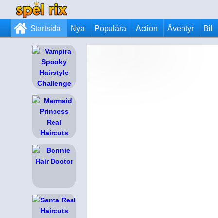
Startsida
Nya
Populära
Action
Äventyr
Bil