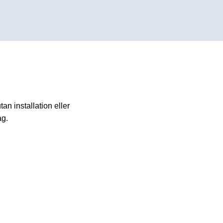
an installation eller
ag.