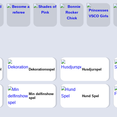
l
Dekorationsspel
Husdjurspel
Min delfinshow
Hund Spel
spel