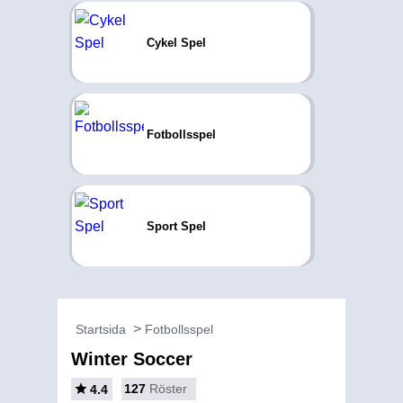
Cykel Spel
Fotbollsspel
Sport Spel
Startsida
Fotbollsspel
Winter Soccer
127
Röster
4.4