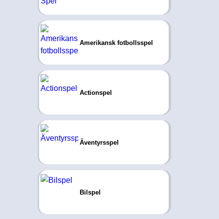
Amerikansk fotbollsspel
Actionspel
Äventyrsspel
Bilspel