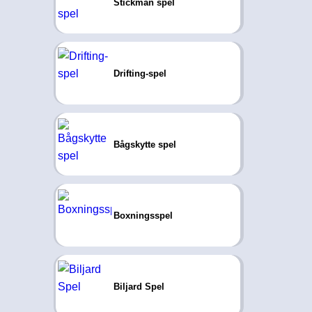
Stickman spel
Drifting-spel
Bågskytte spel
Boxningsspel
Biljard Spel