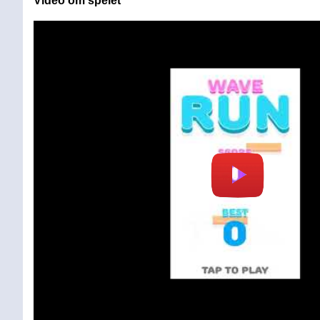
Video om spelet