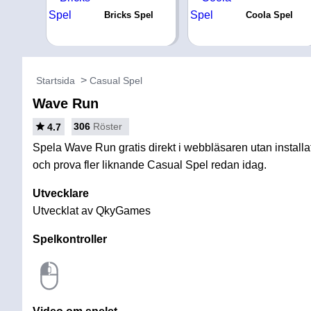
Bricks Spel
Coola Spel
Startsida
Casual Spel
Wave Run
306
Röster
4.7
Spela Wave Run gratis direkt i webbläsaren utan installa
och prova fler liknande Casual Spel redan idag.
Utvecklare
Utvecklat av QkyGames
Spelkontroller