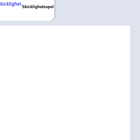
Skicklighetsspel