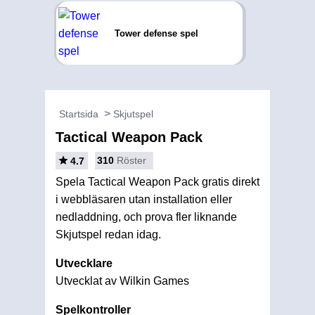
Tower defense spel
Startsida
Skjutspel
Tactical Weapon Pack
310
Röster
4.7
Spela Tactical Weapon Pack gratis direkt
i webbläsaren utan installation eller
nedladdning, och prova fler liknande
Skjutspel redan idag.
Utvecklare
Utvecklat av Wilkin Games
Spelkontroller