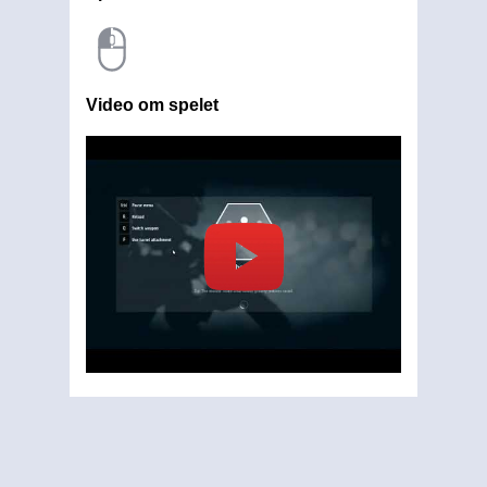
Video om spelet