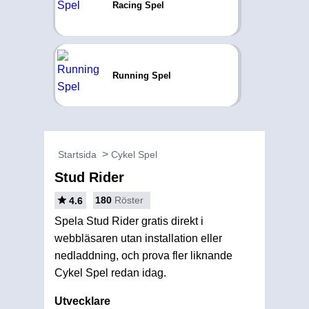
Racing Spel
Running Spel
Startsida
Cykel Spel
Stud Rider
180
Röster
4.6
Spela Stud Rider gratis direkt i
webbläsaren utan installation eller
nedladdning, och prova fler liknande
Cykel Spel redan idag.
Utvecklare