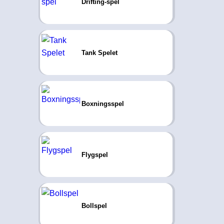
Drifting-spel
Tank Spelet
Boxningsspel
Flygspel
Bollspel