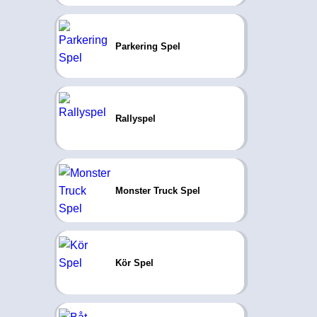
Parkering Spel
Rallyspel
Monster Truck Spel
Kör Spel