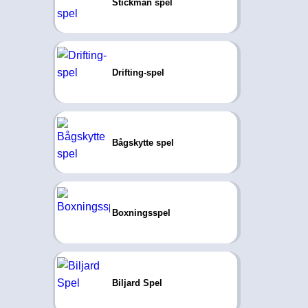
Stickman spel
Drifting-spel
Bågskytte spel
Boxningsspel
Biljard Spel