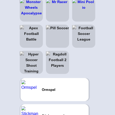
Ormspel