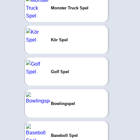
Monster Truck Spel
Kör Spel
Golf Spel
Bowlingspel
Baseboll Spel