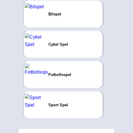
Bilspel
Cykel Spel
Fotbollsspel
Sport Spel