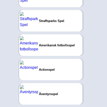
Straffsparks Spel
Amerikansk fotbollsspel
Actionspel
Äventyrsspel