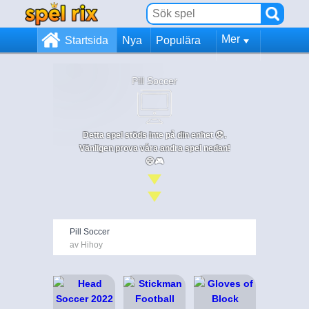
Mer
Startsida
Nya
Populära
Pill Soccer
Detta spel stöds inte på din enhet 😞.
Vänligen prova våra andra spel nedan!
😄🎮
Pill Soccer
av Hihoy