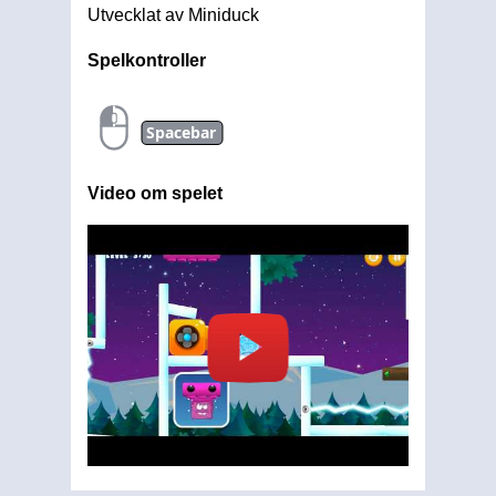
Utvecklat av Miniduck
Spelkontroller
Spacebar
Video om spelet