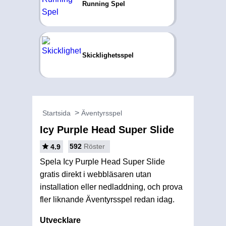
Running Spel
Skicklighetsspel
Startsida
Äventyrsspel
Icy Purple Head Super Slide
592
Röster
4.9
Spela Icy Purple Head Super Slide
gratis direkt i webbläsaren utan
installation eller nedladdning, och prova
fler liknande Äventyrsspel redan idag.
Utvecklare