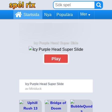
Mer
Startsida
Nya
Populära
Icy Purple Head Super Slide
Play
Icy Purple Head Super Slide
av Miniduck