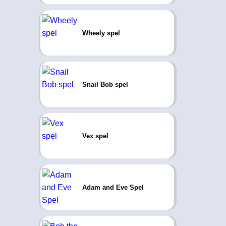
Wheely spel
Snail Bob spel
Vex spel
Adam and Eve Spel