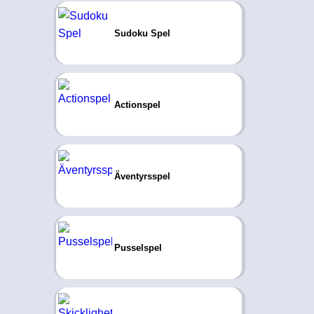
Sudoku Spel
Actionspel
Äventyrsspel
Pusselspel