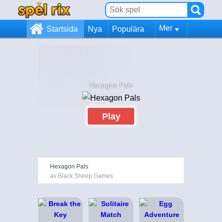
Mer
Startsida
Nya
Populära
Hexagon Pals
Play
Hexagon Pals
av Black Sheep Games