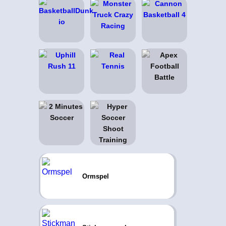
Ormspel