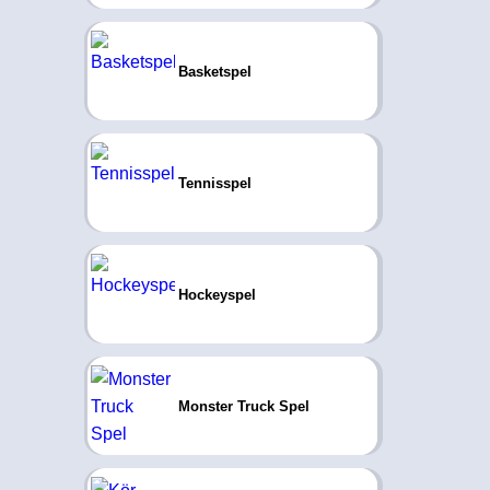
Basketspel
Tennisspel
Hockeyspel
Monster Truck Spel